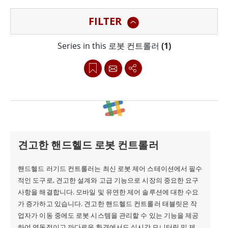
작용을 관리하고 인간과 로봇 간의 원활한 협업을 보장할
FILTER
수 있는 고급 제어 스테이션이 필요합니다.
Series in this 로봇 컨트롤러
(1)
윈메이트는 로봇 산업에 특화된 고급 로봇 컨트롤러를 개
발하는 데 앞장서 왔습니다. 최첨단 기술과 업계 요구사항
에 대한 깊은 이해를 바탕으로 Winmate는 최신 로봇 애플
리케이션의 고유한 요구사항을 충족하는 강력한 솔루션을
개발해 왔습니다. Winmate의 로봇 컨트롤러는 열악한 산
업 환경을 견딜 수 있도록 제작되었습니다. 방진, 방수, 극
견고한 핸드헬드 로봇 컨트롤러
한의 온도에 견딜 수 있도록 설계되어 까다로운 조건에서
도 안정적인 작동을 보장합니다.
핸드헬드 러기드 컨트롤러는 최신 로봇 제어 스테이션에서 필수
적인 도구로, 견고한 설계와 고급 기능으로 시장의 중요한 요구
사항을 해결합니다. 모바일 및 유연한 제어 솔루션에 대한 수요
첨단 로봇 컨트롤러의 개발은 산업 자동화 분야의 중요한
가 증가하고 있습니다. 견고한 핸드헬드 컨트롤러 태블릿은 작
발전을 의미합니다. 최첨단 기술을 통합하고 내구성과 신
업자가 이동 중에도 로봇 시스템을 관리할 수 있는 기능을 제공
하여 역동적이고 까다로운 환경에서도 실시간 모니터링 및 제어