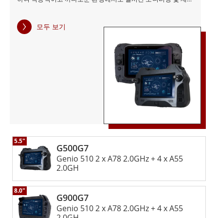
뢰성을 보장하며 이동성과 사용자 친화적인 디자인에 중점
를 용이하게 합니다. Winmate의 러기드 핸드헬드 로봇 컨트롤
을 둔 이 제어 스테이션은 최신 로봇 애플리케이션의 까다
러는 터치스크린, 사용자 지정 가능한 컨트롤, 인체공학적 디자
모두 보기
인을 갖춘 사용자 친화적인 인터페이스를 갖추고 있습니다. 사
로운 요구 사항을 충족하는 포괄적인 솔루션을 제공합니
용자 지정 가능한 조이스틱과 토글 스위치를 통해 직관적인 사
다.
용성을 우선시하는 Winmate는 학습 곡선을 최소화하는 동시에
운영 효율과 유지보수를 최적화합니다. 이러한 기능은 작동 중
오류를 총체적으로 줄여 다양한 산업 환경에서 원활하고 안정적
인 성능을 보장합니다.
5.5"
G500G7
Genio 510 2 x A78 2.0GHz + 4 x A55
2.0GH
8.0"
G900G7
Genio 510 2 x A78 2.0GHz + 4 x A55
2.0GH