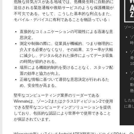
危険な排気ガスがある地域では、危機発生時に自動的に
送信される緊急通報や救助サービスのような保護機能が
不可欠である。そして、こうした基本的な利点もまた、
モバイル・デバイスに有利であることを物語っている：
ゾーン
直接的なコミュニケーションの可能性による迅速な意
ゾ
思決定。
時
測定や制御の際に、従業員が機械的、つまり物理的に
介入する必要がなくなり、その結果、エラー率が大幅
ゾ
に減少し、デジタル化された操作によってデータ収集
発
の時間が節約される。
1
場所による機能的制約を受けることなく、スタッフ配
ゾ
置の効率と協力が向上。
の
正確な情報に基づいて適切な意思決定が行われるた
動
め、安全性が高まる。
懸
堅牢なコンピューティング業界のリーダーである
した
Winmateは、ゾーン2またはクラス1ディビジョン2で使用
に適
できる堅牢なコンピューティングソリューションを提供
しており、包括的な認証により世界中で使用できること
が保証されています。