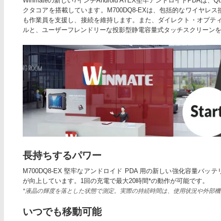
Winmateの新しい7インチAndroid ATEX堅牢アンドロイドPDAは、Qualc
クタコアを搭載しています。M700DQ8-EXは、包括的なワイヤ
も作業員を支援し、接続を維持します。また、ダイレクト・オプティ
ルと、ユーザーフレンドリーな投影型静電容量式タッチスクリーン
長持ちするパワー
M700DQ8-EX 堅牢なアンドロイド PDA 用の新しい強化容量
が向上しています。1回の充電で最大20時間*の動作が可能です。
*液晶の輝度を落とした状態で測定。実際の持続時間は、使用状況や外部
いつでも移動可能