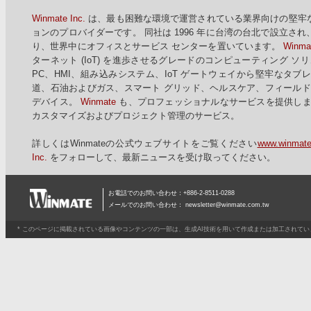
Winmate Inc.
は、最も困難な環境で運営されている業界向けの堅牢
ョンのプロバイダーです。 同社は 1996 年に台湾の台北で設立
り、世界中にオフィスとサービス センターを置いています。
Winma
ターネット (IoT) を進歩させるグレードのコンピューティング 
PC、HMI、組み込みシステム、IoT ゲートウェイから堅牢なタ
道、石油およびガス、スマート グリッド、ヘルスケア、フィールド
デバイス。
Winmate
も、プロフェッショナルなサービスを提供しま
カスタマイズおよびプロジェクト管理のサービス。
詳しくはWinmateの公式ウェブサイトをご覧ください
www.winmat
Inc.
をフォローして、最新ニュースを受け取ってください。
お電話でのお問い合わせ：+886-2-8511-0288
メールでのお問い合わせ：
newsletter@winmate.com.tw
* このページに掲載されている画像やコンテンツの一部は、生成AI技術を用いて作成または加工されて