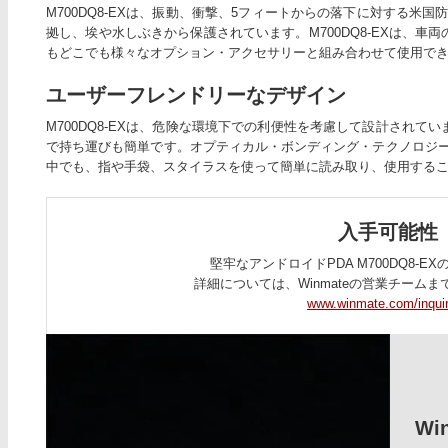
M700DQ8-EXは、振動、衝撃、5フィートからの落下に対する米国防
拠し、埃や水しぶきから保護されています。M700DQ8-EXは、
もどこでも様々なオプション・アクセサリーと組み合わせて使用で
ユーザーフレンドリーなデザイン
M700DQ8-EXは、危険な環境下での利便性を考慮して設計され
で持ち運びも簡単です。オプティカル・ボンディング・テクノロジー
中でも、指や手袋、スタイラスを使って簡単に読み取り、使用する
入手可能性
堅牢なアンドロイドPDA M700DQ8-E
詳細については、Winmateの営業チーム
www.winmate.com/inqui
Wi