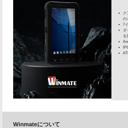
クア
の
7イ
ダ
る
An
I
A
Winmateについて