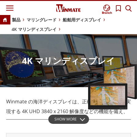
Branch
製品
マリングレード
船舶用ディスプレイ
4K マリンディスプレイ
4K マリンディスプレイ
Winmate の海洋ディスプレイは、正確なビジュアルを実
現する 4K UHD 3840 x 2160 解像度などの機能を備え、
SHOW MORE
海洋作業に不可欠な支援を提供します。 これらのディス
プレイは、過酷な海洋条件に耐えるように設計されてお