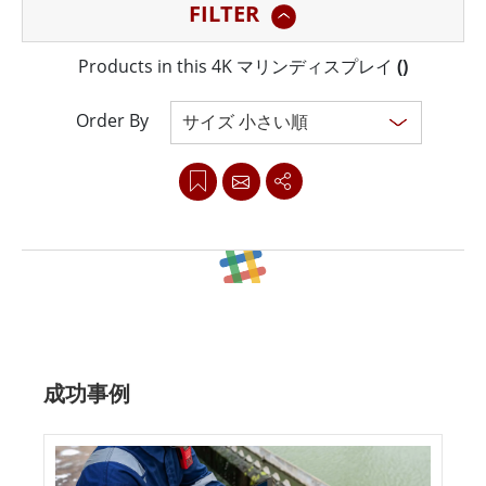
FILTER
り、信頼性の高いパフォーマンスを保証するファンレス
冷却システムを備えています。 6 キー OSD モードを使
Products in this 4K マリンディスプレイ
(
)
用すると、ディスプレイ設定の操作が簡単になり、ユー
ザーにとって便利になります。 Winmate の船舶用ディ
Order By
スプレイは、IEC60945 第 4 版、DNVGL-CG-0339、IACS
E10 認証などの業界標準を満たしており、信頼性とコン
プライアンスを保証します。 さらに、これらのディスプ
レイは ECDIS に準拠するように色調整されており、正確
な海洋航行と監視への適合性が強化されています。
Clear all
成功事例