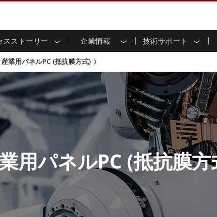
セスストーリー
企業情報
技術サポート
用ディスプレイ
応
家情報
ンロードセンター
ースレター
産業用パネルPCおよびHM
エネルギー、化学、ATEX
サステナビリティ
カスタマーサービスセン
製品仕様変更のお知らせ
産業用パネルPC (抵抗膜方式)
ッチ (P-
屋外ディスプレイ
HMI (P-CAPタッチ)
イル共有
tubeチャンネル
食品 & 衛生産業
バーチャル展示会
G-WINシリーズ /
産業用パネルPC (P-CAPタッチ)
T & エッジコンピューティン
グ
倉庫 & 物流
ンフレーム
IP67
産業用パネルPC (抵抗膜方式)
シ
リアマウント
ステンレスシリーズ
インフラ
マウント
ATEXグレード
G-WINシリーズ / IP67設計
IP65
ラックマウント
ATEXグレード
可能エネルギー
セルフサービスキオスク
タッチ
バータイプディス
バータイプパネルPC
プレイ
ype-C
＆鉱業
スマート充電ステーショ
エッジAIパネルPC
業用パネルPC (抵抗膜方
OSD Box
レスシリー
込みコンピューティング
ヘルスケアグレード
PC / 防水頑丈なPC IP65
ヘルスケア堅牢タブレット
ゲートウェイ
ヘルスケアパネルPC