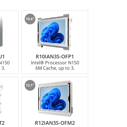
プションが用意されています。IP65準拠のド
易なモバイルでコスト効率の高いソリューシ
10.4"
I/Oサポート、柔軟な取り付けオプション、
給管理、キオスク端末、産業用制御システムな
U1
R10IAN3S-OFP1
 N150
Intel® Processor N150
 3.
6M Cache, up to 3.
、卓越したサービスとサポートを提供すること
客様の具体的なニーズへの対応については、今
12.1"
T2
R12IAN3S-OFM2