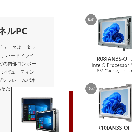
面サイズがあり、処理能力やエネルギー効率に関するさまざまなオ
ャブルコンピュータにより、カスタマイズやアップデートが容
8.4"
ネルPC
に加えて、オペレーティングシステム、制御回路、電源回路、フル
ンピュータは、タッ
た次世代HMIも提供しています。これらのHMIは、車載用、供
サ、ハードドライ
R08IAN3S-OF
などの内部コンポー
Intel® Processor
6M Cache, up to
コンピューティン
、パネルPCの提供だけにとどまりません。顧客満足度を最優先し
ープンフレームパネ
あるため、スペー
ateの産業用タッチスクリーン・ソリューションの詳細と、お
10.4"
。温度変化、極端
リース、衝撃、振
るように設計され
ムパネルコンピュー
R10IAN3S-OF
マウントタイプな