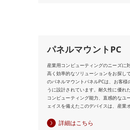
ど、多様なマウントオプションを備え
と汎用性を発揮できるように設計され
マウントは、ファクトリーオートメー
ションで最も頻繁に使用されるマウン
Winmateは、過酷な産業環境の要求
高機能、エレガントなデザインを実現
パネルマウントPC
のHMIシリーズを設計し、工場現場で
向上を可能にしています。Winmate
産業用コンピューティングのニーズに
ズは、標準的な産業用パネルコンピュ
高く効率的なソリューションをお探しです
エレガントで頑丈なエッジ・トゥ・エ
のパネルマウントパネルPCは、お客様
用しています。これらのパネルPCは、
うに設計されています。耐久性に優れ
ンス、充実したI/Oオプションのライ
コンピューティング能力、直感的なユ
り付けオプションにより、ヘビーデュ
ェイスを備えたこのデバイスは、産業
ションに最適化されています。 Winma
ン、ロジスティクスなどの幅広いアプ
チタッチパネルPCは、制御室、マシン
適です。 当社のパネルマウントパネル
詳細はこちら
ン、組立ラインの監視、ユーザー端末