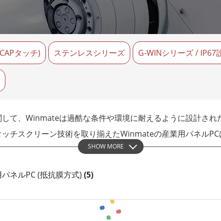
ゲートウェイ
ヘルスケアディスプレイ
More
・ガス、ATEXグレード
AI コンピュータ
Xグレード堅牢タブレット
エッジ AI モビリティ
CAPタッチ)
X認定 堅牢型ハンドヘルドコンピュ
ステンレスシリーズ
エッジ AIパネルPC
G-WINシリーズ / IP6
エッジ AI コンピューティング
 グレード パネル PC
More
して、Winmateは過酷な条件や環境に耐えるように設計され
ッチスクリーン技術を取り揃えたWinmateの産業用パネルP
SHOW MORE
 産業用パネルPC (抵抗膜方式)
(5)
視・制御システムの一部など、WinmateのパネルPCは信頼
コンピュータは、衝撃、湿気、水、埃に耐えるように設計され