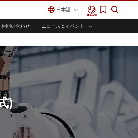
日本語
Branch
お問い合わせ
ニュース＆イベント
I
ター
防衛グレード
HMI/産業用自動化
採用情報
パートナーポータル
刊行物
防衛頑丈なノートパソコン
海洋
認証／コンプライアンス
防衛堅牢タブレット
防衛
防衛超堅牢タブレット
防衛パネルPC
インテリジェントロボットシス
テム
防衛ディスプレイ / NVIS ディスプレイ
防衛サーバー
政府機関
地上管制ステーション
ン
サクセスストーリー
式)
マリングレード
船舶用パネルPC
船舶用ディスプレイ