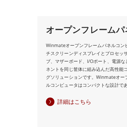
WinmateのパネルPCにはさまざまな画
アと頑丈なプラグアンドプレイのアタッチ
ョンを提供します。
オープンフレームパ
Winmateは、オールインワンパネルPC
Winmateオープンフレームパネルコ
Winmateの特徴である堅牢な構造を備え
チスクリーンディスプレイとプロセッ
ど、さまざまな用途に最適です。
ブ、マザーボード、I/Oポート、電源
ネントを同じ筐体に組み込んだ高性能
Winmateの高品質製品への取り組みは
グソリューションです。Winmateオ
ルコンピュータはコンパクトな設計で
で、お客様の成功をお約束します。Winm
スが限られている産業環境に最適です
すぐお問い合わせください。
な暑さや寒さ、水や湿気、ほこり、グ
詳細はこちら
動など、過酷な産業環境にも耐えられ
ています。 Winmateオープンフレー
タは、パネルマウントタイプやVESA