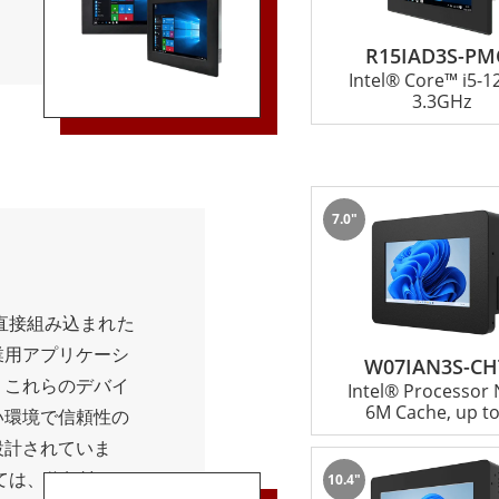
な環境にも耐える
最大限に引き出し
の多い環境でも問
エレガントなデザ
R15IAD3S-PM
工場、倉庫、その
Intel® Core™ i5-
ネルコンピュータ
感的なインターフ
3.3GHz
る産業用アプリケ
がなくても簡単に
ィスプレイは明る
早くアクセスでき
ンにより、パネル
7.0"
簡単に統合するこ
のニーズに対する
ています。 さら
直接組み込まれた
、イーサネット、
業用アプリケーシ
W07IAN3S-CH
ションを提供し、
。これらのデバイ
Intel® Processor
易にします。その
6M Cache, up to
い環境で信頼性の
、このデバイスは
設計されていま
も対応し、信頼性
ては、信頼性と耐
10.4"