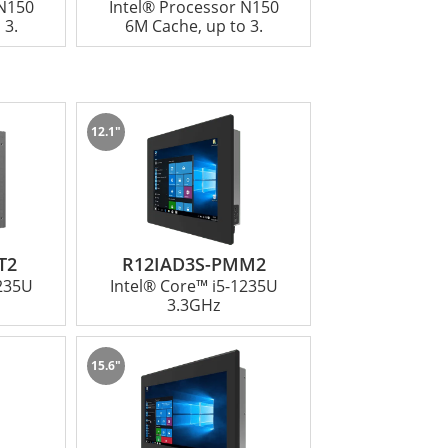
 N150
Intel® Processor N150
 3.
6M Cache, up to 3.
12.1"
T2
R12IAD3S-PMM2
1235U
Intel® Core™ i5-1235U
3.3GHz
15.6"