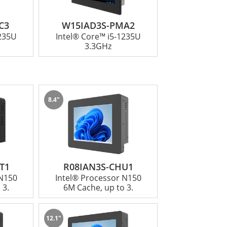
C3
W15IAD3S-PMA2
1235U
Intel® Core™ i5-1235U
3.3GHz
8.4"
T1
R08IAN3S-CHU1
 N150
Intel® Processor N150
 3.
6M Cache, up to 3.
12.1"