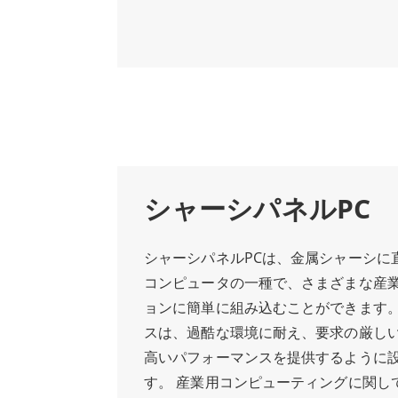
ンポーネントで構築されており、過酷
ど、どのような場所でも性能と効率を
ことができます。高温、高振動、粉塵
ます。堅牢な構造、パワフルな性能、
題なく動作するよう設計されており、
インのWinmateオープンフレームパ
他の産業環境での使用に最適です。 直
は、信頼性と耐久性が不可欠なあらゆ
ェースにより、コンピューターの知識
ーションに最適です。
操作できます。タッチスクリーン・デ
く鮮明で、ユーザーは必要な情報に素
ます。また、柔軟な取り付けオプショ
マウントパネルPCは既存のシステムに
シャーシパネルPC
とができ、産業用コンピューティング
コスト効率の高いソリューションとなっ
シャーシパネルPCは、金属シャーシに
に、パネルマウントパネルPCは、USB
コンピュータの一種で、さまざまな産
シリアルポートを含む複数の接続オプ
ョンに簡単に組み込むことができます
他のデバイスやシステムへの接続を容
スは、過酷な環境に耐え、要求の厳し
強力なコンピューティング能力により
高いパフォーマンスを提供するように
最も要求の厳しいアプリケーションに
す。 産業用コンピューティングに関し