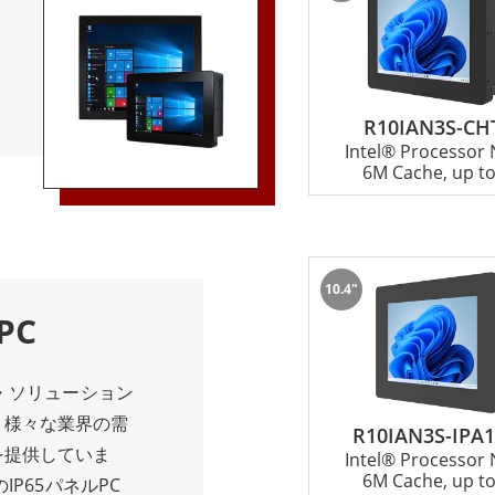
供します。 生産
ーシ型パネルPC
制御など、パネル
ーマンスを提供で
ーションです。堅
、輸送、オートメ
、強力なコンピュ
ソリューションと
は、幅広い産業用
R10IAN3S-CH
な利点の1つは、
Intel® Processor
が高く効率的な産
、振動、衝撃、極
6M Cache, up to
ンをお探しなら、
り、さまざまな産
て他にありません。
、ファンレス設計
イス、柔軟な接続
スクを低減し、デ
産業用コンピュー
 シャーシパネル
10.4"
ョンです。
トなサイズです。
PC
み込まれているた
もスペースを取り
グ・ソリューション
ているアプリケー
、様々な業界の需
R10IAN3S-IPA
。 また、シャー
を提供していま
Intel® Processor
、特定の産業用ア
6M Cache, up to
IP65パネルPC