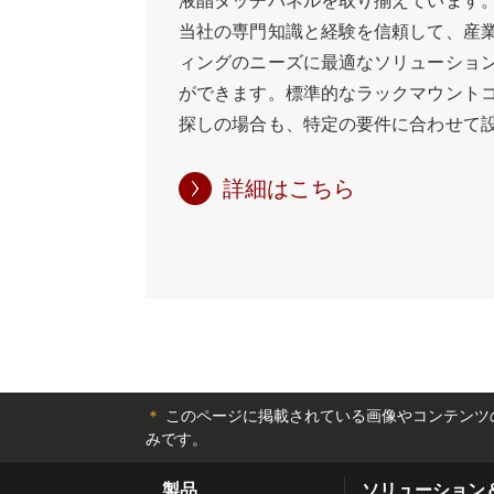
液晶タッチパネルを取り揃えています。 W
ーションを提供します。堅牢な構造、
プリケーションを操作することができま
当社の専門知識と経験を信頼して、産
ズ、幅広いカスタマイズオプションに
造、信頼性の高い性能、柔軟な構成により
ィングのニーズに最適なソリューショ
バイスはさまざまな産業用アプリケー
IP65パネルPCは、堅牢で耐久性の高
ができます。標準的なラックマウント
ます。ベーシックなエントリーレベル
グ・ソリューションを必要とする産業
探しの場合も、特定の要件に合わせて
要求の厳しいアプリケーション向けの
プリケーションに理想的な選択肢です
ムソリューションをお探しの場合も、
まで、お客様のニーズを満たすシャーシ
ーション、その他の産業用アプリケー
任せください。 お客様のプロジェクト
詳細はこちら
ります。
おいても、WinmateのIP65パネルP
ウントコンピュータを見つけるプロセ
レーションに必要な性能と信頼性を提
めに、Winmateにお問い合わせくだ
チームがいつでもお客様のご質問にお
ビジネスに最適な決定を下すために必
イダンスを提供いたします。品質、信
スに対する当社のコミットメントによ
ューティングのニーズに対して可能な
＊
このページに掲載されている画像やコンテンツの
ーションを安心してご利用いただけま
みです。
製品
ソリューション