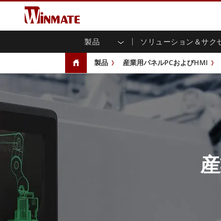
製品
ソリューション＆サク
企業モビリティコンピュータ
堅牢なロボットコントローラ
会社概要
保証
新製品情報
産業
AI対
投資
ダウ
ニュ
製品
産業用パネルPCおよびHMI
頑丈なノートパソコン
マルチタ
農業
マーケティングポータル
展示会・イベント
交通
ファ
You
CAP)
堅牢タブレットコントローラー
公共安全
コアテクノロジー
IIo
ブロ
オープ
ハンドヘルドコンピュータ
グ
シャー
Windows堅牢タブレット
パネル
Android堅牢タブレット
フロント
超堅牢タブレット
健康管理
再生
PoE
ラジオPoC
USB T
ヘビーデューティー
金属
エッジAIモビリティ
産
ステン
ズ
車載コンピュータ
組み
Windows 車載コンピュータ
ボックス
Android 車載コンピュータ
IoT