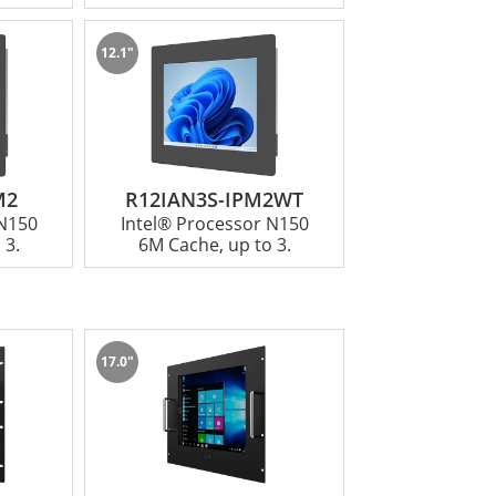
12.1"
M2
R12IAN3S-IPM2WT
 N150
Intel® Processor N150
 3.
6M Cache, up to 3.
17.0"