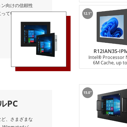
ます。シリアルポ
ョン向けの信頼性
トなど、さまざま
っています。 過
12.1"
とができます。こ
うに設計された
クへの接続が容易
ントパネルを備え、
択する際には、処理
に保護します。そ
要素を考慮するこ
などの産業での使
、基本的な仕様を
R12IAN3S-IP
5パネルPCは柔軟
Intel® Processor
、要求の厳しいア
なアプリケーショ
6M Cache, up to
能システムまで、
l Coreや
す。 堅牢な構造
載しており、要求の
ーシパネルPCは
します。 また、
います。多くのデ
サネット、シリアル
15.0"
ており、他のデバイ
提供し、既存の機
ルPC
 シャーシパネル
可能にします。タ
ーズに対して、信
感的でユーザーフ
など、さまざまな
イズ可能なソリュ
ーターは簡単にア