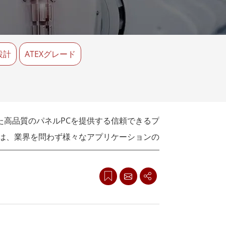
船舶用組込みコンピュータ
More
ステンレス鋼グレード
ステンレスパネルPC
7設計
ステンレスディスプレイ
ATEXグレード
た高品質のパネルPCを提供する信頼できるプ
Cは、業界を問わず様々なアプリケーションの
性と耐久性に優れたソリューションを提供しま
ており、厳しい環境での使用に最適です。