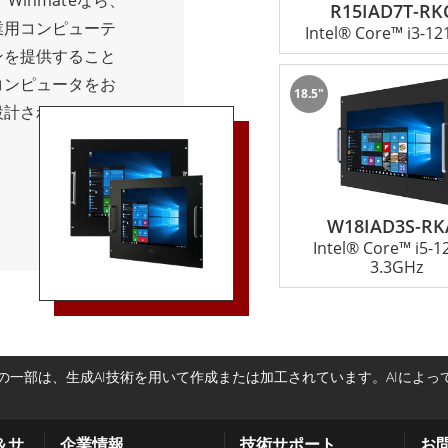
inmateなら、
コンパクトなサイ
R15IAD7T-RK
す。 堅牢な構
業用コンピューテ
Intel® Core™ i3-1
より、これらのデ
、Winmateの
ンを提供すること
ションに適してい
いコンピューティン
コンピュータをお
のシステムから、
18.5"
用および商業用ア
設計されたカスタ
高性能なデバイス
。製造、オートメ
ウィンメイトにお
型パネルPCがあ
ションのいずれに
に最適なラックマ
Cは、中断のないオペ
スを簡素化するた
供します。
さい。当社の専門家
W18IAD3S-RK
Intel® Core™ i5-
答えし、お客様の
3.3GHz
要なサポートとガ
頼性、顧客サービ
り、産業用コンピ
限り最高のソリュ
一部は、生成AI技術を用いて作成または加工されています。AIによ
す。
＆サ
企業情報
技術サポート
お