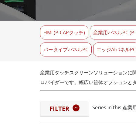
車載用タブレット
ラジオ
頑丈なロボットコントローラ
石油
エッジAIモビリティ
ATE
ロボット コントローラー
HMI (P-CAPタッチ)
産業用パネルPC (P-
ATE
ータ
ATEX
バータイプパネルPC
エッジAIパネルPC
産業用タッチスクリーンソリューションに関
ロバイダーです。幅広い筐体オプションとタ
要求に応えることができます。
Series in this
FILTER
スマート工場、運輸業、小売業、あるいは監
す。当社の産業用タッチスクリーンパネル