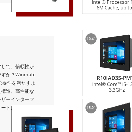
Intel® Processor
、最大限の柔軟性
6M Cache, up to
ています。パネル
ションアプリケー
トスタイルです。
を理解し、高性能、
10.4"
する産業グレード
の生産性と効率の
マルチタッチシリー
対して、信頼性が
ータの枠を超え、
か？Winmate
R10IAD3S-PM
ッジデザインを採
の要件を満たすよ
Intel® Core™ i5-
強力なパフォーマ
3.3GHz
た構造、高性能な
ンアップ、柔軟な取
ーザーインターフ
ーティアプリケー
オートメーショ
15.0"
teの先進的なマル
リケーションに最
オートメーショ
PCは、高品質のコ
、重機の内部な