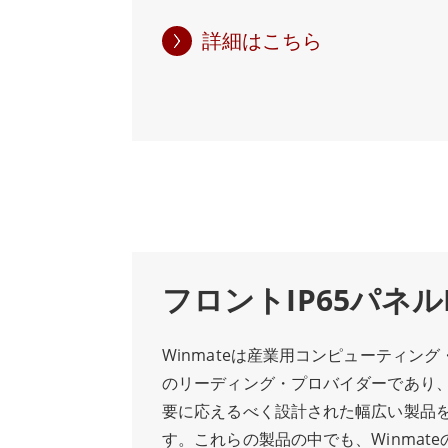
の高い効率的なパフォーマンスを毎日提
久性が考慮すべき重要な要素です。シャ
ラインの監視、在庫管理、自動機器の
は、過酷な環境下でも長時間のパフォ
詳細はこちら
マウント型パネルPCは理想的なソリュ
きるよう特別に設計されており、製造
牢な構造、直感的なインターフェイス
ーションなどの業界にとって理想的な
ーティング機能を備えたこのデバイス
なっています。 シャーシパネルPCの主
アプリケーションに最適です。 信頼性
頑丈な構造です。これらのデバイスは
業用コンピューティングソリューショ
端な温度に耐えるように設計されてお
WinmateのパネルマウントPCをおい
業環境での使用に適しています。また
高品質な構造、直感的なインターフェ
を採用しているため、機械的故障のリ
オプションを備えたこのデバイスは、
バイスの寿命を延ばすことができます。
ティングのニーズに最適なソリューシ
PCのもう一つの利点は、そのコンパク
フロントIP65パネル
これらのデバイスはシャーシに直接組
め、従来のタワー型コンピュータより
Winmateは産業用コンピューティン
ません。そのため、スペースが限られ
のリーディング・プロバイダーであり
ションには理想的なソリューションです
要に応えるべく設計された幅広い製品
シ型パネルPCはカスタマイズ性が高く
す。これらの製品の中でも、Winmateの