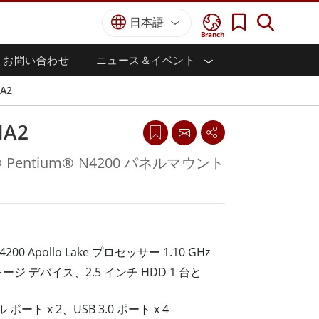
日本語
Branch
お問い合わせ
ニュース＆イベント
I
ター
防衛グレード
HMI/産業用自動化
採用情報
パートナーポータル
刊行物
A2
防衛頑丈なノートパソコン
海洋
認証／コンプライアンス
防衛堅牢タブレット
MA2
防衛
防衛超堅牢タブレット
防衛パネルPC
インテリジェントロボットシス
l® Pentium® N4200 パネルマウント
テム
防衛ディスプレイ / NVIS ディスプレイ
防衛サーバー
政府機関
地上管制ステーション
ン
サクセスストーリー
N4200 Apollo Lake プロセッサー 1.10 GHz
マリングレード
ジ デバイス、2.5 インチ HDD 1 台と
船舶用パネルPC
船舶用ディスプレイ
ポート x 2、USB 3.0 ポート x 4