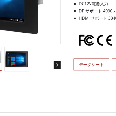
ゲートウェイ
ヘルスケアディスプレイ
DC12V電源入力
More
DP サポート 4096 x 
・ガス、ATEXグレード
AI コンピュータ
HDMI サポート 3840 
Xグレード堅牢タブレット
エッジ AI モビリティ
X認定 堅牢型ハンドヘルドコンピュ
エッジ AIパネルPC
エッジ AI コンピューティング
 グレード パネル PC
More
データシート