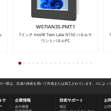
W07IAN3S-PMT1
ル
7インチ Intel® Twin Lake N150 パネルマ
ウントパネルPC
一部は、生成AI技術を用いて作成または加工されています。AIによ
＆サ
企業情報
技術サポート
お
ー
会社概要
保証
お問
投資家情報
ダウンロードセンター