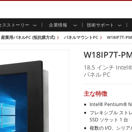
セスストーリー
企業情報
技術サポート
用ディスプレイ
応
家情報
ンロードセンター
ースレター
産業用パネルPCおよびHM
エネルギー、化学、ATEX
サステナビリティ
カスタマーサービスセン
製品仕様変更のお知らせ
産業用パネルPC (抵抗膜方式)
パネルマウントPC
W18IP7T-PM
ッチ (P-
屋外ディスプレイ
HMI (P-CAPタッチ)
イル共有
tubeチャンネル
食品 & 衛生産業
バーチャル展示会
G-WINシリーズ /
産業用パネルPC (P-CAPタッチ)
W18IP7T-P
T & エッジコンピューティン
グ
倉庫 & 物流
ンフレーム
IP67
産業用パネルPC (抵抗膜方式)
シ
リアマウント
ステンレスシリーズ
インフラ
18.5 インチ Inte
マウント
ATEXグレード
G-WINシリーズ / IP67設計
パネル PC
IP65
ラックマウント
ATEXグレード
可能エネルギー
セルフサービスキオスク
タッチ
バータイプディス
バータイプパネルPC
プレイ
ype-C
＆鉱業
スマート充電ステーショ
エッジAIパネルPC
主な特徴
OSD Box
レスシリー
Intel® Pentium® 
込みコンピューティング
ヘルスケアグレード
フレキシブル ストレー
PC / 防水頑丈なPC IP65
ヘルスケア堅牢タブレット
SSD ソケット 1 台
ゲートウェイ
ヘルスケアパネルPC
複数の I/O、シリアル 