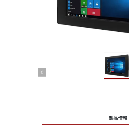
車載用タブレット
ラジオ
頑丈なロボットコントローラ
石油
エッジAIモビリティ
ATE
ロボット コントローラー
ATE
ータ
ATEX
製品情報