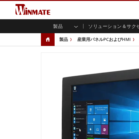
製品
ソリューション＆サク
企業モビリティコンピュータ
堅牢なロボットコントローラ
会社概要
保証
新製品情報
産業
AI対
投資
ダウ
ニュ
製品
産業用パネルPCおよびHMI
頑丈なノートパソコン
マルチタ
農業
マーケティングポータル
展示会・イベント
交通
ファ
You
CAP)
堅牢タブレットコントローラー
公共安全
コアテクノロジー
IIo
ブロ
オープ
ハンドヘルドコンピュータ
グ
シャー
Windows堅牢タブレット
パネル
Android堅牢タブレット
フロント
超堅牢タブレット
健康管理
再生
PoE
ラジオPoC
USB T
ヘビーデューティー
金属
エッジAIモビリティ
ステン
ズ
車載コンピュータ
組み
Windows 車載コンピュータ
ボックス
Android 車載コンピュータ
IoT