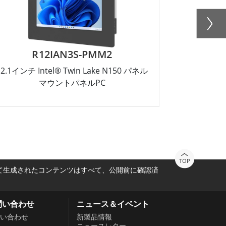
R12IAN3S-PMM2
R
12.1インチ Intel® Twin Lake N150 パネル
10.4インチ I
マウントパネルPC
TOP
って生成されたコンテンツはすべて、公開前に確認済
問い合わせ
ニュース＆イベント
い合わせ
新製品情報
ニュースレター