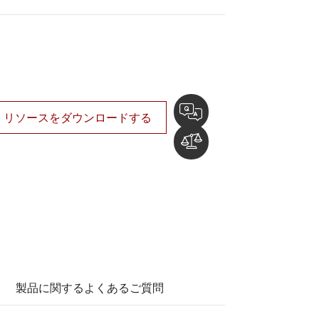
船舶用組込みコンピュータ
More
ステンレス鋼グレード
ステンレスパネルPC
ステンレスディスプレイ
リソースをダウンロードする
製品に関するよくあるご質問