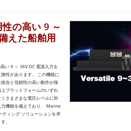
汎用性の高い 9 ～
力を備えた船舶用
の高い 9 ～ 36V DC 電源入力を
換性があります。 この機能に
な統合と信頼性の高い動作が保
、海上プラットフォームのいずれ
なくさまざまな電圧レベルに対
源入力機能を備えており、 Marine
ピューティング ソリューションを求
ます。