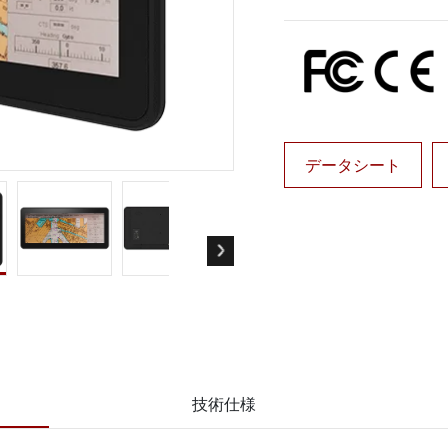
ゲートウェイ
ヘルスケアディスプレイ
More
・ガス、ATEXグレード
AI コンピュータ
Xグレード堅牢タブレット
エッジ AI モビリティ
X認定 堅牢型ハンドヘルドコンピュ
エッジ AIパネルPC
エッジ AI コンピューティング
 グレード パネル PC
データシート
More
技術仕様