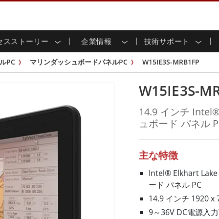
セスストーリー
企業情報
技術サポート
用ディスプレイ
応
家情報
ンロードセンター
ースレター
産業用パネルPCおよびHM
エネルギー、化学、ATEX
サステナビリティ
カスタマーサービスセン
製品仕様変更のお知らせ
ルPC
マリンダッシュボードパネルPC
W15IE3S-MRB1FP
ッチ (P-
屋外ディスプレイ
HMI (P-CAPタッチ)
イル共有
tubeチャンネル
食品 & 衛生産業
バーチャル展示会
G-WINシリーズ /
産業用パネルPC (P-CAPタッチ)
W15IE3S-M
T & エッジコンピューティン
グ
倉庫 & 物流
ンフレーム
IP67
産業用パネルPC (抵抗膜方式)
シ
リアマウント
ステンレスシリーズ
インフラ
14.9 インチ Inte
マウント
ATEXグレード
G-WINシリーズ / IP67設計
ュボード パネル P
IP65
ラックマウント
ATEXグレード
可能エネルギー
セルフサービスキオスク
タッチ
バータイプディス
バータイプパネルPC
プレイ
ype-C
＆鉱業
スマート充電ステーショ
エッジAIパネルPC
主な特徴
OSD Box
レスシリー
Intel® Elkhart
込みコンピューティング
ヘルスケアグレード
ード パネル PC
PC / 防水頑丈なPC IP65
ヘルスケア堅牢タブレット
14.9 インチ 1920
ゲートウェイ
ヘルスケアパネルPC
9～36V DC電源入