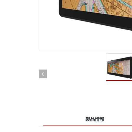
車載用タブレット
ラジオ
頑丈なロボットコントローラ
石油
エッジAIモビリティ
ATE
ロボット コントローラー
ATE
ータ
ATEX
製品情報