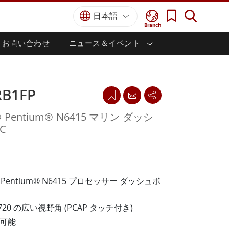
日本語
Branch
お問い合わせ
ニュース＆イベント
I
ター
防衛グレード
HMI/産業用自動化
採用情報
パートナーポータル
刊行物
防衛頑丈なノートパソコン
海洋
認証／コンプライアンス
防衛堅牢タブレット
RB1FP
防衛
防衛超堅牢タブレット
防衛パネルPC
インテリジェントロボットシス
l® Pentium® N6415 マリン ダッシ
テム
防衛ディスプレイ / NVIS ディスプレイ
C
防衛サーバー
政府機関
地上管制ステーション
ン
サクセスストーリー
 Lake Pentium® N6415 プロセッサー ダッシュボ
マリングレード
船舶用パネルPC
 x 720 の広い視野角 (PCAP タッチ付き)
船舶用ディスプレイ
力可能