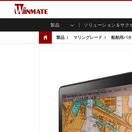
製品
ソリューション＆サク
企業モビリティコンピュータ
堅牢なロボットコントローラ
会社概要
保証
新製品情報
産業
AI対
投資
ダウ
ニュ
製品
マリングレード
船舶用パネ
頑丈なノートパソコン
マルチタ
農業
マーケティングポータル
展示会・イベント
交通
ファ
You
CAP)
堅牢タブレットコントローラー
公共安全
コアテクノロジー
IIo
ブロ
オープ
ハンドヘルドコンピュータ
グ
シャー
Windows堅牢タブレット
パネル
Android堅牢タブレット
フロント
超堅牢タブレット
健康管理
再生
PoE
ラジオPoC
USB T
ヘビーデューティー
金属
エッジAIモビリティ
ステン
ズ
車載コンピュータ
組み
Windows 車載コンピュータ
ボックス
Android 車載コンピュータ
IoT