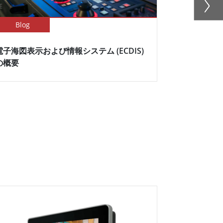
Blog
Blog
電子海図表示および情報システム (ECDIS)
反射防止（A
の概要
ソリューシ