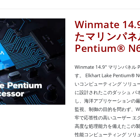
Winmate 14
たマリンパネル P
Pentium® 
Winmate 14.9" マリンパネ
す。 Elkhart Lake Pen
いコンピューティング ソリュ
に設計されたこのダッシュ パネ
し、海洋アプリケーションの厳
監視、制御の目的を問わず、Winmate
牢で応答性の高いユーザー エ
高度な処理能力を備えたこの製
性能コンピューティング ソリ