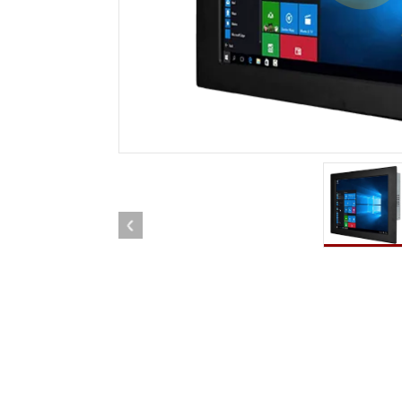
車載用タブレット
ラジオ
頑丈なロボットコントローラ
石油
エッジAIモビリティ
ATE
ロボット コントローラー
ATE
ータ
ATEX