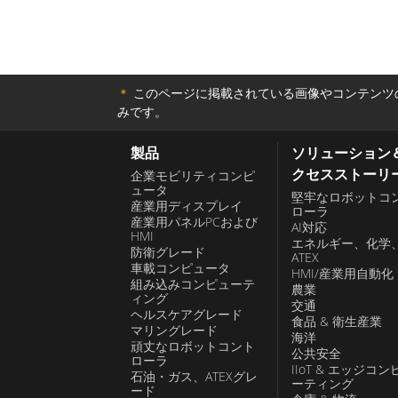
＊
このページに掲載されている画像やコンテンツの
みです。
製品
ソリューション
クセスストーリ
企業モビリティコンピ
ュータ
堅牢なロボットコ
産業用ディスプレイ
ローラ
産業用パネルPCおよび
AI対応
HMI
エネルギー、化学
防衛グレード
ATEX
車載コンピュータ
HMI/産業用自動化
組み込みコンピューテ
農業
ィング
交通
ヘルスケアグレード
食品 & 衛生産業
マリングレード
海洋
頑丈なロボットコント
公共安全
ローラ
IIoT & エッジコン
石油・ガス、ATEXグレ
ーティング
ード