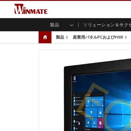
製品
ソリューション＆サク
企業モビリティコンピュータ
堅牢なロボットコントローラ
会社概要
保証
新製品情報
産業
AI対
投資
ダウ
ニュ
製品
産業用パネルPCおよびHMI
頑丈なノートパソコン
マルチタ
農業
マーケティングポータル
展示会・イベント
交通
ファ
You
CAP)
堅牢タブレットコントローラー
公共安全
コアテクノロジー
IIo
ブロ
オープ
ハンドヘルドコンピュータ
グ
シャー
Windows堅牢タブレット
パネル
E
Android堅牢タブレット
フロント
超堅牢タブレット
健康管理
再生
PoE
ラジオPoC
USB T
ヘビーデューティー
金属
エッジAIモビリティ
ステン
ズ
車載コンピュータ
組み
Windows 車載コンピュータ
ボックス
Android 車載コンピュータ
IoT