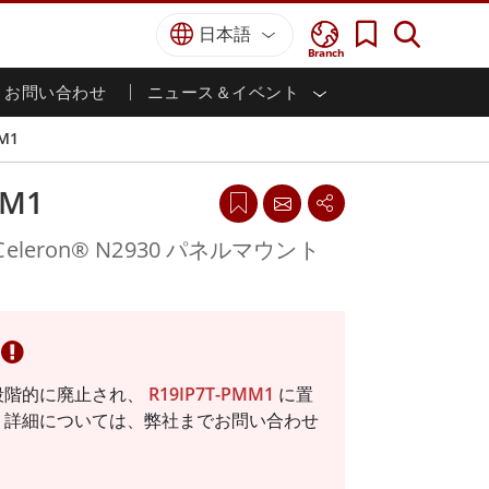
日本語
Branch
お問い合わせ
ニュース＆イベント
I
ター
防衛グレード
HMI/産業用自動化
採用情報
パートナーポータル
刊行物
M1
防衛頑丈なノートパソコン
海洋
認証／コンプライアンス
防衛堅牢タブレット
MM1
防衛
防衛超堅牢タブレット
防衛パネルPC
インテリジェントロボットシス
® Celeron® N2930 パネルマウント
テム
防衛ディスプレイ / NVIS ディスプレイ
防衛サーバー
政府機関
地上管制ステーション
ン
サクセスストーリー
1 は段階的に廃止され、
R19IP7T-PMM1
に置
マリングレード
 詳細については、弊社までお問い合わせ
船舶用パネルPC
船舶用ディスプレイ