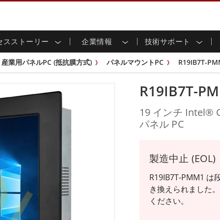
セスストーリー
企業情報
技術サポート
用ディスプレイ
応
家情報
ンロードセンター
ースレター
産業用パネルPCおよびHM
エネルギー、化学、ATEX
サステナビリティ
カスタマーサービスセン
製品仕様変更のお知らせ
産業用パネルPC (抵抗膜方式)
パネルマウントPC
R19IB7T-PM
ッチ (P-
屋外ディスプレイ
HMI (P-CAPタッチ)
イル共有
tubeチャンネル
食品 & 衛生産業
バーチャル展示会
G-WINシリーズ /
産業用パネルPC (P-CAPタッチ)
R19IB7T-P
T & エッジコンピューティン
グ
倉庫 & 物流
ンフレーム
IP67
産業用パネルPC (抵抗膜方式)
シ
リアマウント
ステンレスシリーズ
インフラ
19 インチ Intel
マウント
ATEXグレード
OL
G-WINシリーズ / IP67設計
パネル PC
IP65
ラックマウント
ATEXグレード
可能エネルギー
セルフサービスキオスク
タッチ
バータイプディス
バータイプパネルPC
プレイ
ype-C
＆鉱業
スマート充電ステーショ
エッジAIパネルPC
製造中止 (EOL)
OSD Box
レスシリー
R19IB7T-PMM
込みコンピューティング
ヘルスケアグレード
き換えられました。
PC / 防水頑丈なPC IP65
ヘルスケア堅牢タブレット
ください。
ゲートウェイ
ヘルスケアパネルPC