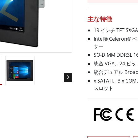
ゲートウェイ
ヘルスケアディスプレイ
More
・ガス、ATEXグレード
AI コンピュータ
主な特徴
Xグレード堅牢タブレット
エッジ AI モビリティ
19 インチ TFT S
X認定 堅牢型ハンドヘルドコンピュ
エッジ AIパネルPC
Intel® Celeron
エッジ AI コンピューティング
 グレード パネル PC
サー
More
SO-DIMM DDR3L 
統合 VGA、24 ビッ
統合デュアル Broad
x SATA II、3 x COM
スロット