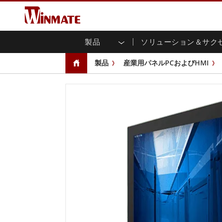
製品
ソリューション＆サク
企業モビリティコンピュータ
堅牢なロボットコントローラ
会社概要
保証
新製品情報
産業
AI対
投資
ダウ
ニュ
製品
産業用パネルPCおよびHMI
頑丈なノートパソコン
マルチタ
農業
マーケティングポータル
展示会・イベント
交通
ファ
You
CAP)
堅牢タブレットコントローラー
公共安全
コアテクノロジー
IIo
ブロ
オープ
ハンドヘルドコンピュータ
グ
シャー
Windows堅牢タブレット
パネル
Android堅牢タブレット
フロント
超堅牢タブレット
健康管理
再生
PoE
ラジオPoC
USB T
ヘビーデューティー
金属
エッジAIモビリティ
ステン
ズ
車載コンピュータ
組み
Windows 車載コンピュータ
ボックス
Android 車載コンピュータ
IoT