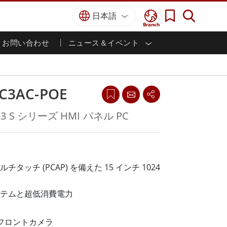
日本語
Branch
お問い合わせ
ニュース＆イベント
I
ター
防衛グレード
HMI/産業用自動化
採用情報
パートナーポータル
刊行物
防衛頑丈なノートパソコン
海洋
認証／コンプライアンス
防衛堅牢タブレット
CC3AC-POE
防衛
防衛超堅牢タブレット
防衛パネルPC
インテリジェントロボットシス
53 S シリーズ HMI パネル PC
テム
防衛ディスプレイ / NVIS ディスプレイ
防衛サーバー
政府機関
地上管制ステーション
ン
サクセスストーリー
タッチ (PCAP) を備えた 15 インチ 1024
マリングレード
テムと超低消費電力
船舶用パネルPC
船舶用ディスプレイ
 フロントカメラ