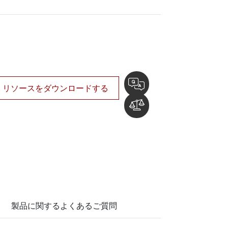
船舶用組込みコンピュータ
More
ステンレス鋼グレード
ステンレスパネルPC
ステンレスディスプレイ
リソースをダウンロードする
製品に関するよくあるご質問