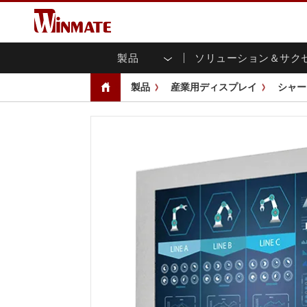
製品
ソリューション＆サク
企業モビリティコンピュータ
堅牢なロボットコントローラ
会社概要
保証
新製品情報
産業
AI対
投資
ダウ
ニュ
製品
産業用ディスプレイ
シャー
頑丈なノートパソコン
マルチタ
農業
マーケティングポータル
展示会・イベント
交通
ファ
You
CAP)
堅牢タブレットコントローラー
公共安全
コアテクノロジー
IIo
ブロ
オープ
ハンドヘルドコンピュータ
グ
シャー
Windows堅牢タブレット
パネル
Android堅牢タブレット
フロント
超堅牢タブレット
健康管理
再生
PoE
ラジオPoC
USB T
ヘビーデューティー
金属
エッジAIモビリティ
ステン
ズ
車載コンピュータ
組み
Windows 車載コンピュータ
ボックス
Android 車載コンピュータ
IoT