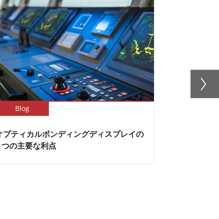
Blog
Newsletter
オプティカルボンディングディスプレイの
Winmat
5 つの主要な利点
イでPTシリ