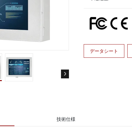
ゲートウェイ
ヘルスケアディスプレイ
More
・ガス、ATEXグレード
AI コンピュータ
Xグレード堅牢タブレット
エッジ AI モビリティ
X認定 堅牢型ハンドヘルドコンピュ
エッジ AIパネルPC
エッジ AI コンピューティング
 グレード パネル PC
More
データシート
技術仕様