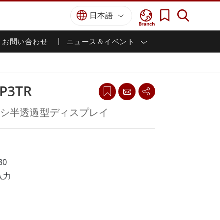
日本語
Branch
お問い合わせ
ニュース＆イベント
I
ター
防衛グレード
HMI/産業用自動化
採用情報
パートナーポータル
刊行物
防衛頑丈なノートパソコン
海洋
認証／コンプライアンス
防衛堅牢タブレット
P3TR
防衛
防衛超堅牢タブレット
防衛パネルPC
インテリジェントロボットシス
ャーシ半透過型ディスプレイ
テム
防衛ディスプレイ / NVIS ディスプレイ
防衛サーバー
政府機関
地上管制ステーション
ン
サクセスストーリー
80
入力
マリングレード
船舶用パネルPC
船舶用ディスプレイ