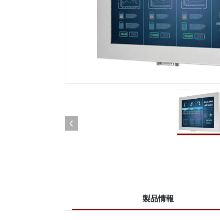
車載用タブレット
ラジオ
頑丈なロボットコントローラ
石油
エッジAIモビリティ
ATE
ロボット コントローラー
ATE
ータ
ATEX
製品情報