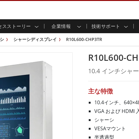
セスストーリー
企業情報
技術サポート
用ディスプレイ
応
家情報
ンロードセンター
ースレター
産業用パネルPCおよびHM
エネルギー、化学、ATEX
サステナビリティ
カスタマーサービスセン
製品仕様変更のお知らせ
シ
シャーシディスプレイ
R10L600-CHP3TR
ッチ (P-
屋外ディスプレイ
HMI (P-CAPタッチ)
イル共有
tubeチャンネル
食品 & 衛生産業
バーチャル展示会
G-WINシリーズ /
産業用パネルPC (P-CAPタッチ)
R10L600-CH
T & エッジコンピューティン
グ
倉庫 & 物流
ンフレーム
IP67
産業用パネルPC (抵抗膜方式)
シ
リアマウント
ステンレスシリーズ
インフラ
10.4 インチシ
マウント
ATEXグレード
G-WINシリーズ / IP67設計
IP65
ラックマウント
ATEXグレード
可能エネルギー
セルフサービスキオスク
タッチ
バータイプディス
バータイプパネルPC
主な特徴
プレイ
ype-C
＆鉱業
スマート充電ステーショ
エッジAIパネルPC
OSD Box
10.4インチ、640×4
レスシリー
VGA および HDMI 
込みコンピューティング
ヘルスケアグレード
シャーシ
PC / 防水頑丈なPC IP65
ヘルスケア堅牢タブレット
VESAマウント
ゲートウェイ
ヘルスケアパネルPC
半透過型