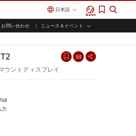
日本語
Branch
お問い合わせ
ニュース＆イベント
I
ター
防衛グレード
HMI/産業用自動化
採用情報
パートナーポータル
刊行物
防衛頑丈なノートパソコン
海洋
認証／コンプライアンス
防衛堅牢タブレット
MT2
防衛
防衛超堅牢タブレット
防衛パネルPC
インテリジェントロボットシス
ルマウントディスプレイ
テム
防衛ディスプレイ / NVIS ディスプレイ
防衛サーバー
政府機関
地上管制ステーション
ン
サクセスストーリー
768
入力
マリングレード
船舶用パネルPC
船舶用ディスプレイ