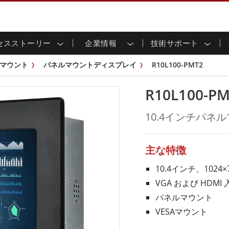
セスストーリー
企業情報
技術サポート
用ディスプレイ
応
家情報
ンロードセンター
ースレター
産業用パネルPCおよびHM
エネルギー、化学、ATEX
サステナビリティ
カスタマーサービスセン
製品仕様変更のお知らせ
マウント
パネルマウントディスプレイ
R10L100-PMT2
ッチ (P-
屋外ディスプレイ
HMI (P-CAPタッチ)
イル共有
tubeチャンネル
食品 & 衛生産業
バーチャル展示会
G-WINシリーズ /
産業用パネルPC (P-CAPタッチ)
R10L100-P
T & エッジコンピューティン
グ
倉庫 & 物流
ンフレーム
IP67
産業用パネルPC (抵抗膜方式)
シ
リアマウント
ステンレスシリーズ
インフラ
10.4インチパネ
マウント
ATEXグレード
G-WINシリーズ / IP67設計
IP65
ラックマウント
ATEXグレード
可能エネルギー
セルフサービスキオスク
タッチ
バータイプディス
バータイプパネルPC
主な特徴
プレイ
ype-C
＆鉱業
スマート充電ステーショ
エッジAIパネルPC
OSD Box
10.4インチ、1024×
レスシリー
VGA および HDMI 
込みコンピューティング
ヘルスケアグレード
パネルマウント
PC / 防水頑丈なPC IP65
ヘルスケア堅牢タブレット
VESAマウント
ゲートウェイ
ヘルスケアパネルPC