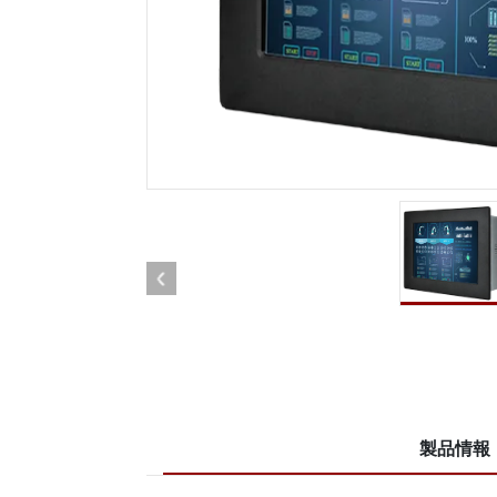
車載用タブレット
ラジオ
頑丈なロボットコントローラ
石油
エッジAIモビリティ
ATE
ロボット コントローラー
ATE
ータ
ATEX
製品情報