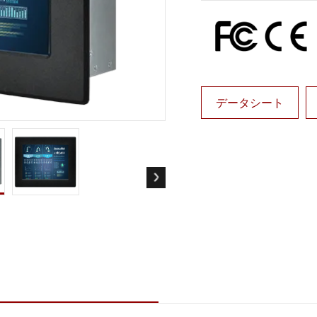
ゲートウェイ
ヘルスケアディスプレイ
More
・ガス、ATEXグレード
AI コンピュータ
Xグレード堅牢タブレット
エッジ AI モビリティ
X認定 堅牢型ハンドヘルドコンピュ
エッジ AIパネルPC
エッジ AI コンピューティング
データシート
 グレード パネル PC
More