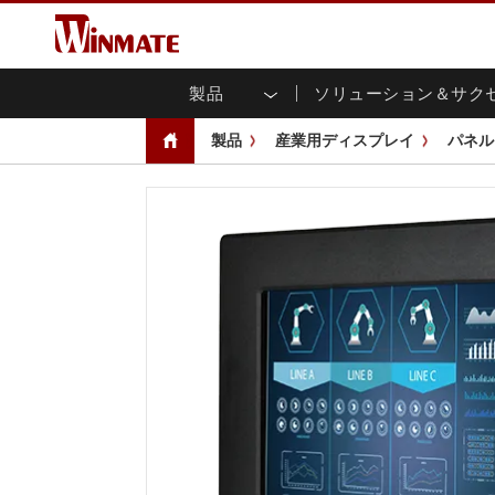
製品
ソリューション＆サク
企業モビリティコンピュータ
堅牢なロボットコントローラ
会社概要
保証
新製品情報
産業
AI対
投資
ダウ
ニュ
製品
産業用ディスプレイ
パネル
頑丈なノートパソコン
マルチタ
農業
マーケティングポータル
展示会・イベント
交通
ファ
You
CAP)
堅牢タブレットコントローラー
公共安全
コアテクノロジー
IIo
ブロ
オープ
ハンドヘルドコンピュータ
グ
シャー
Windows堅牢タブレット
パネル
Android堅牢タブレット
フロント
超堅牢タブレット
健康管理
再生
PoE
ラジオPoC
USB T
ヘビーデューティー
金属
エッジAIモビリティ
ステン
ズ
車載コンピュータ
組み
Windows 車載コンピュータ
ボックス
Android 車載コンピュータ
IoT