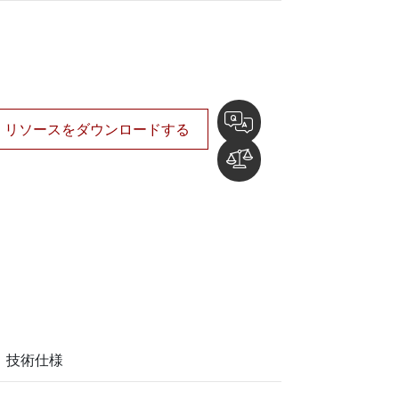
船舶用組込みコンピュータ
More
ステンレス鋼グレード
ステンレスパネルPC
ステンレスディスプレイ
リソースをダウンロードする
技術仕様