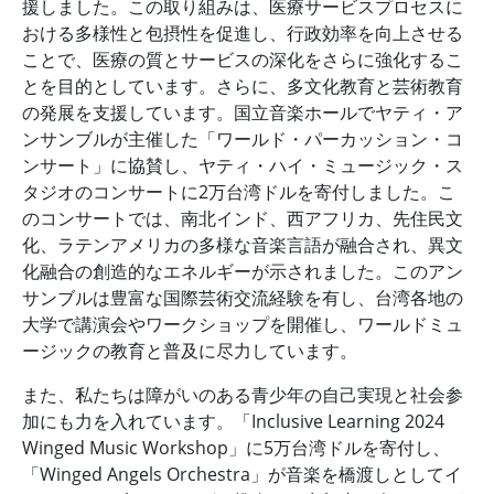
援しました。この取り組みは、医療サービスプロセスに
おける多様性と包摂性を促進し、行政効率を向上させる
ことで、医療の質とサービスの深化をさらに強化するこ
とを目的としています。さらに、多文化教育と芸術教育
の発展を支援しています。国立音楽ホールでヤティ・ア
ンサンブルが主​​催した「ワールド・パーカッション・コ
ンサート」に協賛し、ヤティ・ハイ・ミュージック・ス
タジオのコンサートに2万台湾ドルを寄付しました。こ
のコンサートでは、南北インド、西アフリカ、先住民文
化、ラテンアメリカの多様な音楽言語が融合され、異文
化融合の創造的なエネルギーが示されました。このアン
サンブルは豊富な国際芸術交流経験を有し、台湾各地の
大学で講演会やワークショップを開催し、ワールドミュ
ージックの教育と普及に尽力しています。
また、私たちは障がいのある青少年の自己実現と社会参
加にも力を入れています。「Inclusive Learning 2024
Winged Music Workshop」に5万台湾ドルを寄付し、
「Winged Angels Orchestra」が音楽を橋渡しとしてイ